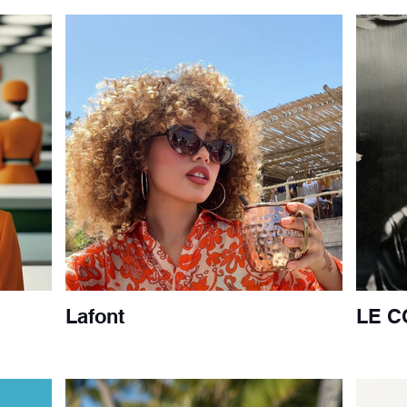
Lafont
LE C