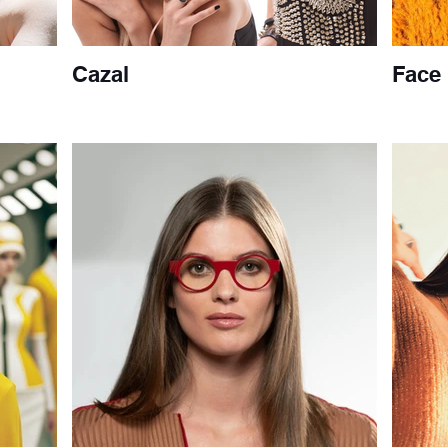
Cazal
Face 