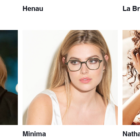
Henau
La Br
Minima
Natha