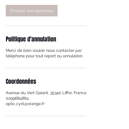
m
i
Envoyer une demande
n
Politique d'annulation
Merci de bien vouloir nous contacter par
téléphone pour tout report ou annulation.
Coordonnées
Avenue du Vert Galant, 35340 Liffré, France
0299684864
optic.cyril@orange.fr